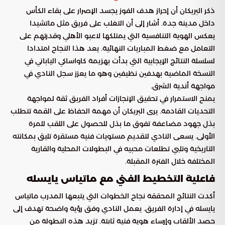
ذكر البريكان أن إحراز هدف الفوز يجسد الإصرار على بقاء الكأس
داخل مدينة جدة. أشار إلى أن التغلب على فريق مثل ماتشيدا
يعكس الهوية التنافسية التي يمتلكها لاعبو الأهلي وقدرتهم على
التعامل مع ضغط المباريات النهائية. يعد هذا النجاح امتدادا
لسلسلة النتائج الإيجابية التي بدأت بهزيمة كاواساكي الياباني في
النسخة الماضية بهدفين نظيفين وهو ما يعزز سجل النادي في
مواجهة أندية الشرق.
يمنح الاستمرار في تحقيق الإنجازات أفراد الفريق ثقة لمواجهة
التحديات القادمة. يرى البريكان أن مهمة الحفاظ على القمة تتطلب
بذل جهود مضاعفة تفوق ما بذل للحصول على اللقب للمرة
الأولى. يسعى النادي لتقديم مستويات فنية مستقرة تليق بمكانته
التاريخية وتلبي تطلعات محبيه في البطولات المحلية والقارية
المختلفة خلال الفترة المقبلة.
فاعلية التخطيط الفني مع ماتياس يايسله
أكدت النتائج المحققة نجاح الخطوات التي يتبعها المدرب ماتياس
يايسله في إدارة الفريق. يعمل النادي وفق رؤية واضحة تهدف إلى
حصد الألقاب وإرساء هوية فنية ثابتة. تزيد هذه البطولة من