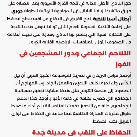
حجز النادي الأهلي مكانه في قمة القارة الآسيوية بعد انتصاره على
فريق ماتشيدا زيلفيا الياباني في المواجهة النهائية لبطولة
دوري
. نجح الفريق في الدفاع عن لقبه بنجاح ليحافظ
أبطال آسيا للنخبة
على زعامة الأندية الآسيوية للعام الثاني تواليا. تبرهن هذه النتيجة
على الجدارة الفنية التي يتمتع بها النادي وقدرته على تثبيت أقدامه
في الصفوف الأولى للمنافسات الرياضية القارية الكبرى.
التلاحم الجماعي ودور المشجعين في
الفوز
أوضح فراس البريكان في تصريح لموسوعة الخليج العربي أن نيل
الكأس جاء ثمرة تكاتف اللاعبين والعمل الجاد. بين المهاجم أن
الصعود إلى منصة التتويج مثل هدفا مشتركا تحقق بمساندة
الجماهير التي حضرت بكثافة في كافة الأدوار. أوجد هذا الدعم
الجماهيري حالة من التحفيز دفعت العناصر لتقديم أداء منضبط
طوال مجريات المباراة الختامية مما ساعد في الحفاظ على توازن
الفريق تحت الضغط.
الحفاظ على اللقب في مدينة جدة