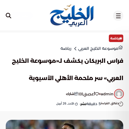
تسجيل
رياضة
موسوعة الخليج العربي
رياضة
فراس البريكان يكشف لـ«موسوعة الخليج
العربي» سر ملحمة الأهلي الآسيوية
admin
أعجبني
(
0
)
شارك
دقائق القراءة
5
دقيقة
الأحد, 26 أبريل
نشر: