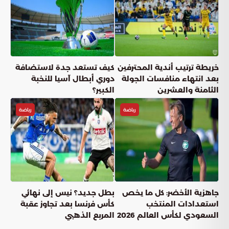
خريطة ترتيب أندية المحترفين
كيف تستعد جدة لاستضافة
بعد انتهاء منافسات الجولة
دوري أبطال آسيا للنخبة
الثامنة والعشرين
الكبير؟
رياضة
رياضة
جاهزية الأخضر: كل ما يخص
بطل جديد؟ نيس إلى نهائي
استعدادات المنتخب
كأس فرنسا بعد تجاوز عقبة
السعودي لكأس العالم 2026
المربع الذهبي