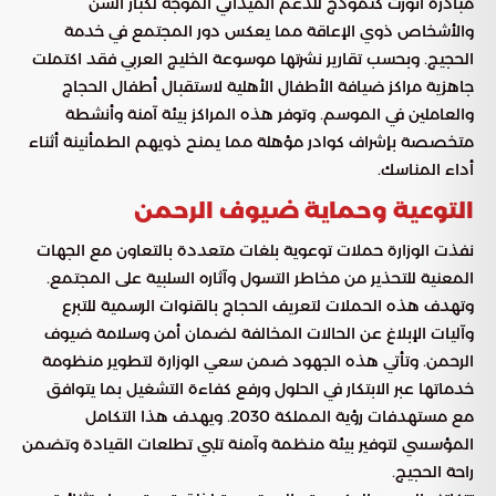
مبادرة أنورت كنموذج للدعم الميداني الموجه لكبار السن
والأشخاص ذوي الإعاقة مما يعكس دور المجتمع في خدمة
الحجيج. وبحسب تقارير نشرتها موسوعة الخليج العربي فقد اكتملت
جاهزية مراكز ضيافة الأطفال الأهلية لاستقبال أطفال الحجاج
والعاملين في الموسم. وتوفر هذه المراكز بيئة آمنة وأنشطة
متخصصة بإشراف كوادر مؤهلة مما يمنح ذويهم الطمأنينة أثناء
أداء المناسك.
التوعية وحماية ضيوف الرحمن
نفذت الوزارة حملات توعوية بلغات متعددة بالتعاون مع الجهات
المعنية للتحذير من مخاطر التسول وآثاره السلبية على المجتمع.
وتهدف هذه الحملات لتعريف الحجاج بالقنوات الرسمية للتبرع
وآليات الإبلاغ عن الحالات المخالفة لضمان أمن وسلامة ضيوف
الرحمن. وتأتي هذه الجهود ضمن سعي الوزارة لتطوير منظومة
خدماتها عبر الابتكار في الحلول ورفع كفاءة التشغيل بما يتوافق
مع مستهدفات رؤية المملكة 2030. ويهدف هذا التكامل
المؤسسي لتوفير بيئة منظمة وآمنة تلبي تطلعات القيادة وتضمن
راحة الحجيج.