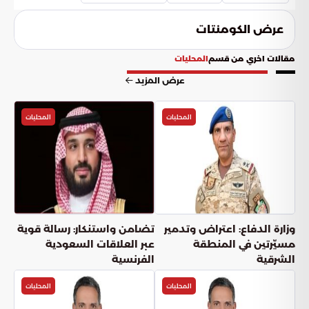
البشري.
عرض الكومنتات
مقالات اخري من قسم
المحليات
عرض المزيد
المحليات
المحليات
وزارة الدفاع: اعتراض وتدمير
تضامن واستنكار: رسالة قوية
مسيّرتين في المنطقة
عبر العلاقات السعودية
الشرقية
الفرنسية
المحليات
المحليات