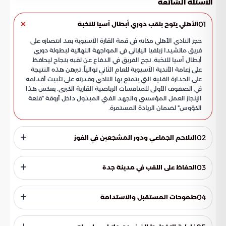
الاسئلة الشائعة
01
الأهلي يتوج بلقب دوري أبطال آسيا للنخبة
حجز النادي الأهلي مكانه في قمة القارة الآسيوية بعد انتصاره على
فريق ماتشيدا زيلفيا الياباني في المواجهة النهائية لبطولة دوري
أبطال آسيا للنخبة. نجح الفريق في الدفاع عن لقبه بنجاح ليحافظ
على زعامة الأندية الآسيوية للعام الثاني توالياً. تبرهن هذه النتيجة
على الجدارة الفنية التي يتمتع بها النادي وقدرته على تثبيت أقدامه
في الصفوف الأولى للمنافسات الرياضية القارية الكبرى. يعكس هذا
الإنجاز العمل المؤسسي والجهد الفني المبذول داخل أروقة "قلعة
الكؤوس" لضمان الريادة المستمرة.
02
التلاحم الجماعي ودور المشجعين في الفوز
أوضح فراس البريكان في تصريح لموسوعة الخليج العربي أن نيل
الكأس جاء ثمرة تكاتف اللاعبين والعمل الجاد. بين المهاجم أن
03
الحفاظ على اللقب في مدينة جدة
الصعود إلى منصة التتويج مثل هدفاً مشتركاً تحقق بمساندة
الجماهير التي حضرت بكثافة في كافة أدوار البطولة. أوجد هذا
ذكر البريكان أن إحراز هدف الفوز يجسد الإصرار على بقاء الكأس داخل
الدعم الجماهيري حالة من التحفيز دفعت العناصر لتقديم أداء
مدينة جدة. وأشار إلى أن التغلب على فريق مثل ماتشيدا يعكس
04
طموحات المستقبل والاستدامة
منضبط طوال مجريات المباراة الختامية، مما ساعد في الحفاظ
الهوية التنافسية التي يمتلكها لاعبو الأهلي وقدرتهم على التعامل
على توازن الفريق تحت الضغط. ويؤكد البريكان أن الجمهور هو
مع ضغوطات المباريات النهائية. يعد هذا النجاح امتداداً لسلسلة
يمنح الاستمرار في تحقيق الإنجازات أفراد الفريق ثقة لمواجهة
المحرك الأساسي للاعبين في اللحظات الحاسمة.
النتائج الإيجابية التي بدأت بهزيمة كاواساكي الياباني في النسخة
التحديات القادمة. يرى البريكان أن مهمة الحفاظ على القمة تتطلب