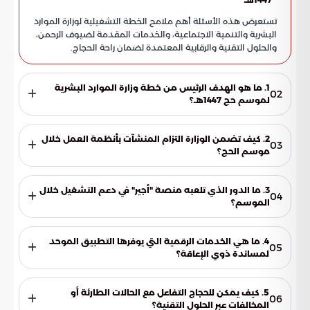
تستعرض هذه الأسئلة أهم ملامح الخطة التشغيلية لوزارة الموارد
البشرية والتنمية الاجتماعية، والخدمات المقدمة لضيوف الرحمن،
والحلول التقنية والرقابية المعتمدة لضمان راحة الحجاج.
1. ما هو الهدف الرئيس من خطة وزارة الموارد البشرية
02
لموسم حج 1447هـ؟
تهدف الخطة إلى توفير رعاية شاملة لضيوف الرحمن وتسهيل
رحلتهم في المشاعر المقدسة. ويتحقق ذلك من خلال مبادرات
2. كيف تضمن الوزارة التزام المنشآت بأنظمة العمل خلال
03
تنظيمية ورقابية واجتماعية متكاملة، ترفع من كفاءة الأداء
موسم الحج؟
الميداني وتضمن جودة الخدمات المقدمة بالتعاون مع مختلف
تقوم الوزارة بتكثيف الجولات الرقابية والتفتيشية في مكة المكرمة
الجهات الحكومية.
والمدينة المنورة لمتابعة التقيد بالأنظمة والتعليمات. تهدف هذه
3. ما الدور الذي تلعبه منصة "أجير" في دعم التشغيل خلال
04
الزيارات إلى ضمان التزام المنشآت بنظام العمل ولوائحه التنفيذية،
الموسم؟
وتطبيق ضوابط العمل الموسمي بدقة لتنظيم بيئة العمل
تتيح منصة "أجير" للمنشآت فرصة توظيف الكوادر الوطنية
الميدانية.
والمقيمين الراغبين في العمل الموسمي. تساهم هذه الخطوة في
4. ما هي الخدمات الرقمية التي يوفرها التطبيق الموحد
05
سد الاحتياجات الوظيفية الطارئة ورفع كفاءة التشغيل في المواقع
لمساندة ذوي الإعاقة؟
الميدانية، مما يضمن تقديم خدمات مستمرة وعالية الجودة
يوفر التطبيق خدمات متخصصة تشمل الترجمة بلغة الإشارة
للحجيج.
والدعم البصري والإرشاد المكاني. تهدف هذه الحلول الرقمية إلى
5. كيف يمكن للحجاج التفاعل مع الحالات الطارئة أو
06
تسهيل حركة الحجاج من كبار السن والأشخاص ذوي الإعاقة،
المخالفات عبر الحلول التقنية؟