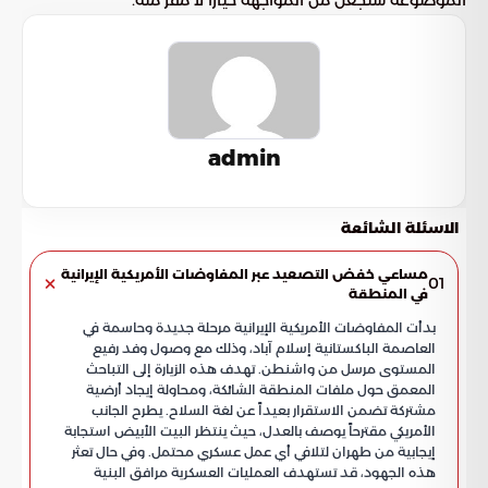
الموضوعة ستجعل من المواجهة خيارا لا مفر منه.
admin
الاسئلة الشائعة
مساعي خفض التصعيد عبر المفاوضات الأمريكية الإيرانية
01
في المنطقة
بدأت المفاوضات الأمريكية الإيرانية مرحلة جديدة وحاسمة في
العاصمة الباكستانية إسلام آباد، وذلك مع وصول وفد رفيع
المستوى مرسل من واشنطن. تهدف هذه الزيارة إلى التباحث
المعمق حول ملفات المنطقة الشائكة، ومحاولة إيجاد أرضية
مشتركة تضمن الاستقرار بعيداً عن لغة السلاح. يطرح الجانب
الأمريكي مقترحاً يوصف بالعدل، حيث ينتظر البيت الأبيض استجابة
إيجابية من طهران لتلافي أي عمل عسكري محتمل. وفي حال تعثر
هذه الجهود، قد تستهدف العمليات العسكرية مرافق البنية