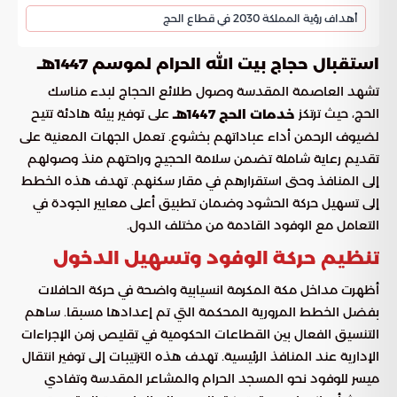
أهداف رؤية المملكة 2030 في قطاع الحج
استقبال حجاج بيت الله الحرام لموسم 1447هـ
تشهد العاصمة المقدسة وصول طلائع الحجاج لبدء مناسك
الحج، حيث ترتكز
على توفير بيئة هادئة تتيح
خدمات الحج 1447هـ
لضيوف الرحمن أداء عباداتهم بخشوع. تعمل الجهات المعنية على
تقديم رعاية شاملة تضمن سلامة الحجيج وراحتهم منذ وصولهم
إلى المنافذ وحتى استقرارهم في مقار سكنهم. تهدف هذه الخطط
إلى تسهيل حركة الحشود وضمان تطبيق أعلى معايير الجودة في
التعامل مع الوفود القادمة من مختلف الدول.
تنظيم حركة الوفود وتسهيل الدخول
أظهرت مداخل مكة المكرمة انسيابية واضحة في حركة الحافلات
بفضل الخطط المرورية المحكمة التي تم إعدادها مسبقا. ساهم
التنسيق الفعال بين القطاعات الحكومية في تقليص زمن الإجراءات
الإدارية عند المنافذ الرئيسية. تهدف هذه الترتيبات إلى توفير انتقال
ميسر للوفود نحو المسجد الحرام والمشاعر المقدسة وتفادي