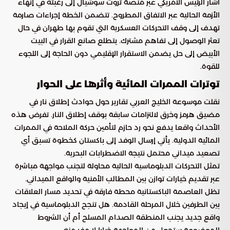
أشار الرئيس الأمريكي عبر منصة تروث سوشيال إلى رغبته في إنهاء
الأزمة الحالية عبر الاتفاق المطروح. تتضمن الخطة إجراءات صارمة
تهدف إلى وقف التحركات العسكرية التي تقوم بها طهران في حال
تعثر الوصول إلى تفاهم مشترك. يتطلع صانع القرار في البيت
الأبيض إلى حل يضمن الاستقرار الإقليمي دون الحاجة إلى اللجوء
للقوة.
توترات الممرات المائية وأثرها على الحوار
نقلت موسوعة الخليج العربي تقارير حول حوادث إطلاق نار في
مضيق هرمز وخرق لالتزامات سابقة بوقف إطلاق النار. تفرض هذه
الأحداث واقعا يدفع نحو رد حازم لتأمين حركة الملاحة في الممرات
المائية الدولية. يأتي إرسال الوفد إلى باكستان كخطوة تسبق أي
تصعيد ميداني محتمل نتيجة الاضطرابات البحرية.
تمثل التحركات الدبلوماسية الحالية محاولة لتجنب مواجهة مباشرة
عبر تقديم خيارات توازن بين المطالب الأمنية والواقع الميداني.
تظل العاصمة الباكستانية محطة فارقة في تحديد مسار العلاقات
بين الطرفين خلال المرحلة القادمة. هل تنجح الدبلوماسية في إيجاد
واقع جديد يجنب المنطقة الصدام المسلح أم أن الشروط