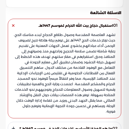
الاسئلة الشائعة
01
استقبال حجاج بيت الله الحرام لموسم 1447هـ
تشهد العاصمة المقدسة وصول طلائع الحجاج لبدء مناسك الحج،
حيث ترتكز خدمات الحج 1447هـ على توفير بيئة هادئة تتيح لضيوف
الرحمن أداء عباداتهم بخشوع. تعمل الجهات المعنية على تقديم
رعاية شاملة تضمن سلامة الحجيج وراحتهم منذ وصولهم إلى
المنافذ وحتى استقرارهم في مقار سكنهم. تهدف هذه الخطط إلى
تسهيل حركة الحشود وضمان تطبيق أعلى معايير الجودة في
التعامل مع الوفود القادمة من مختلف الدول. ساهم التنسيق
الفعال بين القطاعات الحكومية في تقليص زمن الإجراءات الإدارية
عند المنافذ الرئيسية، مما وفر انتقالاً ميسراً للوفود نحو المسجد
الحرام والمشاعر المقدسة. اعتمدت وزارة الحج والعمرة تطبيقات
رقمية لتسهيل وصول المعلومات للحجاج وتوجيههم نحو الخدمات
المتاحة بسهولة. توفر هذه المنصات بيانات حول النقل والإرشاد
المكاني، مما يقلل الجهد البدني ويزيد من كفاءة إدارة الوقت خلال
الرحلة، ويساهم في تحسين جودة التجربة الإيمانية وتوفير حلول
فورية.
02
ما هو المرتكز الأساسي لخدمات الحج في موسم 1447هـ؟