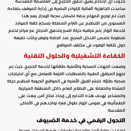
حدوث أي ازدحام يعيق تدفق الحجيج إلى العاصمة المقدسة.
ساعدت الجاهزية العالية للكوادر البشرية في إدارة الموقف بكفاءة،
حيث تم توزيع المهام بدقة لضمان سرعة الإنجاز. يعبر هذا
المستوى من التنظيم عن التزام المملكة بتسخير كافة الموارد
لخدمة الزوار. يتم مراقبة حركة السير وتدفق الحجاج عبر مراكز تحكم
متطورة تضمن التدخل السريع عند الحاجة وتوفر بيانات دقيقة
حول كثافة الوفود في مختلف المواقع.
الكفاءة التشغيلية والحلول التقنية
وضعت الجهات الصحية والأمنية طاقاتها لخدمة الحجيج، حيث تم
تجهيز المرافق الطبية بالمتطلبات اللازمة للتعامل مع أي احتياجات
صحية طارئة. تنتشر الفرق الأمنية في المواقع الحيوية لتنظيم حركة
المشاة والحفاظ على النظام العام داخل المنطقة المركزية
والمشاعر. تهدف هذه التدابير إلى إيجاد مناخ آمن يبعث على
الطمأنينة في نفوس الزوار طوال فترة تواجدهم في الأماكن
المقدسة.
التحول الرقمي في خدمة الضيوف
اعتمدت وزارة الحج والعمرة تطبيقات رقمية لتسهيل وصول