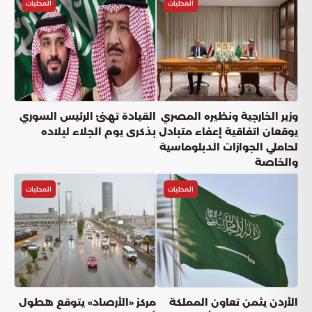
المحليات
المحليات
وزير الخارجية ونظيره المصري
القيادة تهنئ الرئيس السوري
يوقعان اتفاقية إعفاء متبادل
بذكرى يوم الجلاء لبلاده
لحاملي الجوازات الدبلوماسية
والخاصة
المحليات
المحليات
الأردن يثمن تعاون المملكة
مركز «الأرصاد» يتوقع هطول