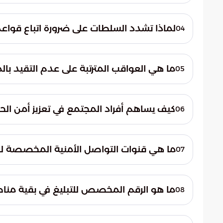
تهدف هذه التصرفات المخالفة إلى تضليل نقا
المقدسة والالتفاف على القواعد التنظيمية. ت
لماذا تشدد السلطات على ضرورة اتباع قواعد موسم
04
على الخطط المعدة لتفويج الحجاج.
تؤكد السلطات على ذلك لضمان انسيابية الحرك
التكدس العشوائي. تضمن هذه الإجراءات وصو
ما هي العواقب المترتبة على عدم التقيد با
05
فقط وبأعلى مستويات الجودة.
يؤدي عدم الالتزام بالأنظمة إلى عرقلة الخطط 
كما يترتب على خرق هذه القوانين جزاءات قان
كيف يساهم أفراد المجتمع في تعزيز أمن الح
06
المعتمدة.
يساهم المجتمع من خلال التحلي بالمسؤولية 
للأنظمة. يعكس الالتزام بالتوجيهات الرسمي
ما هي قنوات التواصل الأمنية المخصصة للب
07
البشرية الكبيرة في مكة المكرمة.
خصصت وزارة الداخل
الرياض، والشرقية. يتيح هذا الرقم للمواطنين
ما هو الرقم المخصص للتبليغ في بقية منا
08
أي ممارسات غير مشروعة.