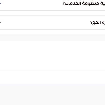
منية. يضمن ذلك تغطية أمنية شاملة لجميع أنحاء البلاد خلال
منية منظومة الخدمات؟
ولية المجتمعية حماية المرافق الخدمية من السلوكيات
لامة الزوار ويمنع التجاوزات التي قد تؤدي إلى إرباك
 الحج؟
ج وفق معايير دقيقة تضمن العدالة والسلامة لجميع
 تقديم نموذج مشرف يغلب مصلحة الجماعة على