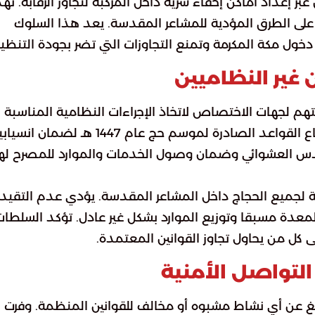
إعداد أماكن إخفاء سرية داخل المركبة لتجاوز الرقابة. ت
على الطرق المؤدية للمشاعر المقدسة. يعد هذا السلوك
دخول مكة المكرمة وتمنع التجاوزات التي تضر بجودة التنظي
غير النظاميين
م لجهات الاختصاص لاتخاذ الإجراءات النظامية المناسبة
بحقهم. أشارت موسوعة الخليج العربي إلى ضرورة اتباع القواعد الصادرة لموسم حج عام 1447 هـ لضمان 
لتكدس العشوائي وضمان وصول الخدمات والموارد للمصرح له
 لجميع الحجاج داخل المشاعر المقدسة. يؤدي عدم التقيد
لمعدة مسبقا وتوزيع الموارد بشكل غير عادل. تؤكد السلطات
ى كل من يحاول تجاوز القوانين المعتمدة.
لتواصل الأمنية
ليغ عن أي نشاط مشبوه أو مخالف للقوانين المنظمة. وفرت