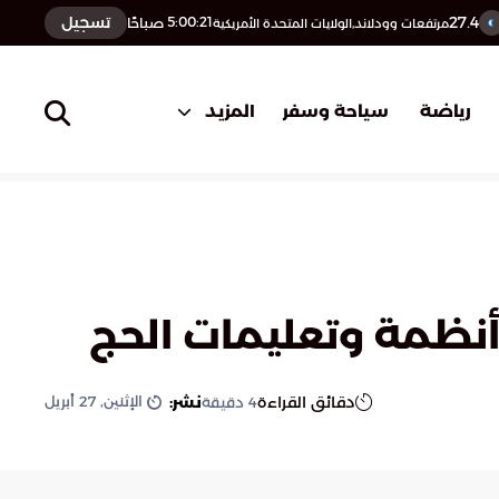
27.4
تسجيل
5:00:22
صباحًا
مرتفعات وودلاند,الولايات المتحدة الأمريكية
المزيد
رياضة
سياحة وسفر
الإثنين, 27 أبريل
دقائق القراءة
نشر:
4
دقيقة