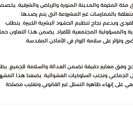
قنوات تواصل عبر الرقم 911 في مناطق مكة المكرمة والمدينة المنورة والرياض والشرقية. يخ
فردي ويدعم نجاح تنظيم الحشود البشرية الكبيرة. يتطلب
ذية والمسؤولية المجتمعية للأفراد. يضمن هذا التعاون حما
 وتؤثر على سلامة الزوار في الأماكن المقدسة.
 وفق معايير دقيقة تضمن العدالة والسلامة للجميع. يظه
مل الجماعي وتجنب السلوكيات العشوائية. يضعنا هذا المشه
على إنهاء ظاهرة التسلل غير القانوني وتغليب مصلحة