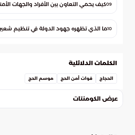
الرقم (999) لاستلام كافة البلاغات الأ
كيف يحمي التعاون بين الأفراد والجهات الأ
09
موسم الحج.
يضمن التكامل بين الجهود التنفيذية والمسؤ
الفوضوية. يساعد هذا التعاون في الحفاظ على س
ما الذي تظهره جهود الدولة في تنظيم شعيرة
10
العمل الجماعي في المشاعر.
تلخص هذه الجهود سعي المملكة لتنظيم الح
ضيوف الرحمن. يبرز هذا التنظيم الحرص على
المكاسب الفردية العابرة.
الكلمات الدلائلية
الحجاج
قوات أمن الحج
موسم الحج
عرض الكومنتات