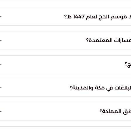
ط التفتيش المنتشرة على الطرق المؤدية للعاصمة
ؤدي هذه المحاولات إلى الإضرار بجودة التنظيم وتؤثر
 الحج لعام 1447 هـ؟
ة المرورية والبشرية داخل المشاعر المقدسة ومنع
ل الموارد والخدمات الطبية واللوجستية للمصرح لهم
لمسارات المعتمدة؟
التشغيلية وتوزيع الموارد بشكل غير عادل بين الحجاج.
ونية وعقوبات تطبق على كل من يحاول تجاوز الأنظمة
ج؟
والتبليغ الفوري عن أي نشاط مشبوه أو مخالف
ة مستوى الوعي الفردي الذي يدعم نجاح تنظيم الحشود
لاغات في مكة والمدينة؟
ية الرقم (911) لاستقبال البلاغات في مناطق مكة المكرمة، المدينة المنورة،
 والمقيمين سرعة التواصل مع الجهات الأمنية للإبلاغ عن
طق المملكة؟
بالنسبة لبقية مناطق المملكة العربية السعودية التي لا يشملها نطاق الرقم 911، فقد تم تخصيص