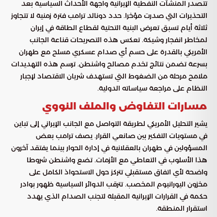
تتصدر المنشآت النفطية الإيرانية واجهة الأحداث السياسية بعد
التحذيرات التي صدرت مؤخرا. حدد دونالد ترامب فترة زمنية لا تتجاوز
ثلاثة أيام تسبق تعرض البنية التحتية لقطاع الطاقة في إيران
لمخاطر انفجار وشيكة. تعكس هذه التصريحات قناعة الجانب
الأمريكي بالقدرة على حسم أي صدام عسكري مسلح مع طهران
بسرعة تضمن نتائج تخدم مصالح واشنطن. ترسم هذه التهديدات
ملامح مرحلة من الضغوط التي تستهدف شريان الاقتصاد لإجبار
النظام على مراجعة سياساته الدولية.
مسارات التفاوض والملف النووي
يشير التحليل الأمريكي لطريقة التواصل مع الجانب الإيراني إلى تباين
في مستويات التفكير بين صانعي القرار. يصف ترامب بعض
المسؤولين في طهران بالعقلانية في إدارة الحوار بينما يفتقد آخرون
هذا الأسلوب في التعاطي مع الأزمات. تضع واشنطن شروطا
واضحة لأي اتفاق مستقبلي تتركز حول الاستحواذ الكامل على
مخزون اليورانيوم المخصب. تترقب الدوائر السياسية ظهور بوادر
حكمة في القرارات الإيرانية المقبلة لتجنب الصدام الذي يهدد
استقرار المنطقة.