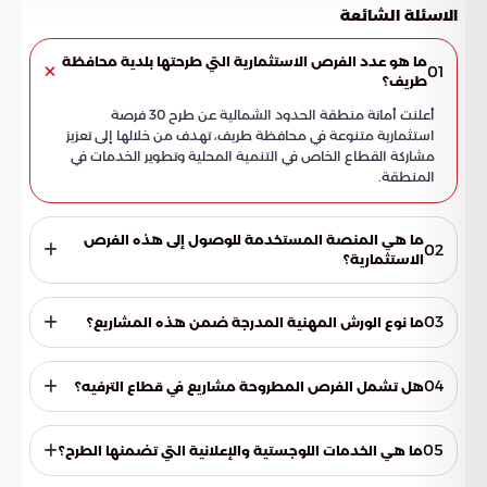
الاسئلة الشائعة
ما هو عدد الفرص الاستثمارية التي طرحتها بلدية محافظة
01
طريف؟
أعلنت أمانة منطقة الحدود الشمالية عن طرح 30 فرصة
استثمارية متنوعة في محافظة طريف، تهدف من خلالها إلى تعزيز
مشاركة القطاع الخاص في التنمية المحلية وتطوير الخدمات في
المنطقة.
ما هي المنصة المستخدمة للوصول إلى هذه الفرص
02
الاستثمارية؟
يتم توفير وتقديم كافة الفرص الاستثمارية المطروحة في محافظة
طريف عبر منصة "فرص"، وهي المنصة الموحدة للاستثمار البلدي
03
ما نوع الورش المهنية المدرجة ضمن هذه المشاريع؟
في المدن السعودية، مما يسهل على المستثمرين الوصول إلى
التفاصيل.
تتضمن القائمة إنشاء وتشغيل وترميم وصيانة 24 ورشة مخصصة
للسيارات الخفيفة، بالإضافة إلى ورشتين للحدادة وورشة واحدة
04
هل تشمل الفرص المطروحة مشاريع في قطاع الترفيه؟
مخصصة لأعمال النجارة، وذلك لتلبية الاحتياجات المهنية المتنوعة
لسكان المحافظة.
نعم، تشمل الفرص الاستثمارية جانباً ترفيهياً يتمثل في مشروع
ترميم وصيانة حديقة عامة، والهدف من ذلك هو توفير مساحات
05
ما هي الخدمات اللوجستية والإعلانية التي تضمنها الطرح؟
خضراء ومهيأة لتنزه ورفاهية المواطنين والمقيمين في طريف.
شمل الطرح إنشاء مستودع متكامل لدعم العمليات اللوجستية،