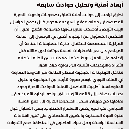
أبعاد أمنية وتحليل حوادث سابقة
تطرق ترامب إلى جوانب أمنية تتعلق بصعوبات واجهت الأجهزة
المختصة في حماية موقع استهدفه هجوم خلال تجمع لمراسلي
البيت الأبيض. أوضحت تقارير نشرتها موسوعة الخليج العربي أن
الشخص المسؤول عن الهجوم أخفق في الوصول إلى القاعة
المركزية المخصصة للاحتفال. ذكرت المعلومات المتاحة أن
المهاجم كان يمر باضطرابات نفسية موثقة لدى عائلته قبل
إقدامه على الفعل. تربط هذه المعطيات بين الحالة الذهنية
للأفراد والتهديدات الأمنية التي تواجه مراكز القرار.
تتداخل التهديدات الموجهة لقطاع الطاقة مع الشروط الصارمة
في الملف النووي لترسم صورة تتأرجح بين المواجهة والحلول
الدبلوماسية. أظهرت التفاصيل الأمنية للحوادث الأخيرة وجود
تحديات تضاف إلى قائمة الأزمات التي تواجه الإدارة الأمريكية في
تعاملها مع طهران. تسعى الضغوط الحالية إلى دفع المسار
السياسي نحو تغيير يحقق الاستقرار المطلوب. يبقى التساؤل حول
قدرة القوة العسكرية والضيق الاقتصادي على تغيير القناعات
السياسية الراسخة وهل يدرك الفاعلون في المنطقة حجم التحولات