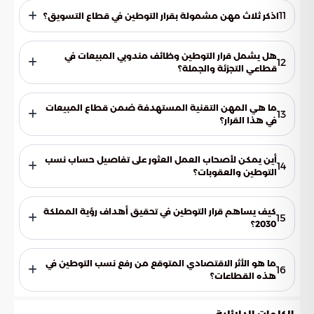
فأكثر ضمن الفئات الوظيفية والمهن المستهدفة بالقرار.
11
اذكر ثلاث مهن مشمولة بقرار التوطين في قطاع التسويق؟
تشمل القائمة مسميات وظيفية متنوعة منها مدير التسويق،
مصمم الجرافيك، وأخصائي العلاقات العامة.
هل يشمل قرار التوطين وظائف مندوبي المبيعات في
12
قطاعي التجزئة والجملة؟
نعم، استهدف القرار وظائف مندوبي مبيعات التجزئة والجملة
بالإضافة إلى المندوبين العامين لرفع كفاءة الأداء في هذا القطاع.
ما هي المهن التقنية المستهدفة ضمن قطاع المبيعات
13
في هذا القرار؟
شملت الضوابط أخصائيي مبيعات أجهزة تقنية المعلومات
والاتصالات، وذلك لضمان وجود كوادر وطنية في المجالات التقنية
أين يمكن لأصحاب العمل العثور على تفاصيل حساب نسب
14
المتخصصة.
التوطين والعقوبات؟
وفرت وزارة الموارد البشرية والتنمية الاجتماعية أدلة إجرائية
تفصيلية عبر منصاتها الرقمية تشرح كافة آليات الامتثال وطرق
كيف يساهم قرار التوطين في تحقيق أهداف رؤية المملكة
15
الحساب.
2030؟
يساهم القرار في زيادة حصة المواطنين في الوظائف القيادية
والفنية، وبناء اقتصاد مستدام يعتمد على الكفاءات المحلية،
ما هو الأثر الاقتصادي المتوقع من رفع نسب التوطين في
16
وتحسين جودة الوظائف المتاحة.
هذه القطاعات؟
يؤدي رفع نسب التوطين إلى تنشيط الدورة الاقتصادية الداخلية
من خلال ضخ الأجور في السوق المحلي وتعزيز القدرات البشرية