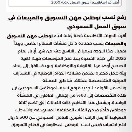
أهداف استراتيجية سوق العمل ورؤية 2030
رفع نسب
في
توطين مهن التسويق والمبيعات
سوق العمل السعودي
أقرت الجهات التنظيمية خطة زمنية لبدء
توطين مهن التسويق
بنسب محددة داخل منشآت القطاع الخاص. ويبدأ
والمبيعات
تفعيل هذا التوجه رسميا في التاسع عشر من شهر أبريل لعام
2026. تأتي هذه الخطوة بعد منح المؤسسات مهلة كافية
لتصحيح أوضاعها القانونية والتوظيفية. ويهدف القرار إلى إيجاد
بيئة عمل محفزة تضمن مشاركة الكوادر الوطنية في المسارات
المهنية المتخصصة بمختلف مناطق المملكة.
وتتضمن القواعد الجديدة رفع نسبة الموظفين السعوديين في
هذه التخصصات إلى 60% من إجمالي العاملين في المنشأة
الواحدة. ويشمل هذا التنظيم كافة الكيانات التي تضم ثلاثة
موظفين فأكثر ضمن الفئات الوظيفية المستهدفة. واشترطت
الضوابط ألا يقل الراتب الشهري للعامل السعودي عن 5,500 ريال
ليتم احتسابه ضمن نسب التوطين المطلوبة في قطاع التسويق.