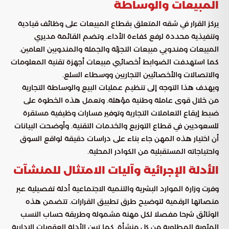
المبيعات والوساطة
يركز القرار في شقه المتعلق بقطاع المبيعات على وظائف قيادية
وتنفيذية محددة لرفع كفاءة الأداء. وتضم القائمة مديري
المبيعات ومندوبي مبيعات التجزئة والجملة والمندوبين العامين.
كما استهدفت الضوابط أخصائيي مبيعات أجهزة تقنية المعلومات
والاتصالات والأخصائيين التجاريين ووسطاء السلع.
ويهدف هذا التوجه إلى تنظيم عمليات البيع والوساطة التجارية
من خلال قوى عاملة وطنية مؤهلة. وتعمل هذه الخطوة على
ضبط إيقاع التعاملات التجارية وتوفير مسارات وظيفية مستقرة
للسعوديين في قطاع التوزيع والخدمات التقنية. وأوضحت البيانات
أن اختيار هذه المهن جاء بناء على دراسات دقيقة لواقع السوق
واحتياجاته المستقبلية من الكوادر المحلية.
الأدلة الإجرائية وآليات الامتثال للمنشآت
وفرت وزارة الموارد البشرية والتنمية الاجتماعية أدلة تفصيلية عبر
منصاتها الرقمية لتوضيح طرق تطبيق القرارات. تتضمن هذه
الوثائق شرحا مفصلا لكل مهنة مشمولة وطريقة حساب النسب
المئوية المطلوبة من كل منشأة. كما تبين الأدلة العقوبات الإدارية