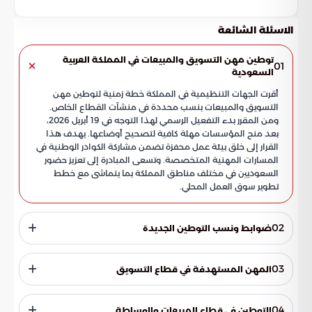
الاسئلة الشائعة
توطين مهن التسويق والمبيعات في المملكة العربية
01
السعودية
أقرت الجهات التنظيمية في المملكة خطة زمنية لتوطين مهن
التسويق والمبيعات بنسب محددة في منشآت القطاع الخاص.
ومن المقرر بدء التفعيل الرسمي لهذا التوجه في 19 أبريل 2026،
بعد منح المؤسسات مهلة كافية لتصحيح أوضاعها. يهدف هذا
القرار إلى خلق بيئة عمل محفزة تضمن مشاركة الكوادر الوطنية في
المسارات المهنية المتخصصة. وتسعى المبادرة إلى تعزيز حضور
السعوديين في مختلف مناطق المملكة بما يتماشى مع خطط
تطوير سوق العمل المحلي.
02
ضوابط ونسب التوطين الجديدة
تتضمن القواعد الجديدة رفع نسبة الموظفين السعوديين في
تخصصات التسويق والمبيعات إلى 60% من إجمالي العاملين
03
المهن المستهدفة في قطاع التسويق
بالمنشأة. ويطبق هذا التنظيم على كافة الكيانات التي تضم ثلاثة
موظفين فأكثر ضمن الفئات الوظيفية المستهدفة من قبل
شملت اللوائح مجموعة من المسميات الوظيفية في مجال
الوزارة. كما اشترطت الضوابط ألا يقل الراتب الشهري للعامل
التسويق والدعاية، مثل مدير التسويق ووكلاء الدعاية والإعلان
04
التوطين في قطاع المبيعات والوساطة