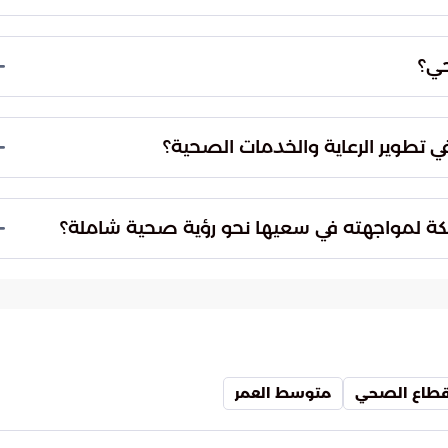
من أبريل. يركز شعار هذا العام على تكامل الجهود
مستدام للجميع، ويسلط الضوء على الأولويات الصحية
حي؟
ودة الحياة، وذلك من خلال الاستثمار في البحث والتطوير
ة إلى توفير رعاية صحية عالية الجودة لمواطنيها
في تطوير الرعاية والخدمات الصحية؟
203.
نين الأثر الإيجابي للجهود المبذولة في تطوير الرعاية
والخدمات الصحية. هذا التقدم يدفع المملكة نحو تحقيق مستهدف رؤية 2030 المتعلق بجودة حياة
كة لمواجهته في سعيها نحو رؤية صحية شاملة؟
بلية في سعيها نحو تحقيق رؤية صحية شاملة، وذلك من
التطوير والتوسع في التجارب السريرية، لضمان جودة
لقطاع الصحي
متوسط العمر