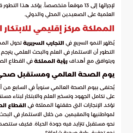
لإجرائها إلى 13 موقعاً متخصصاً. يؤكد هذا 
العلمية على الصعيدين المحلي والدولي.
المملكة مركز إقليمي للابتكار
يُظهر النمو السريع في
تحول الممل
التجارب السريرية
التطور أن الاستثمار في العلم والبحث العلمي يترجم إ
ويتوافق مع أهداف
في القطاع الص
رؤية المملكة
يوم الصحة العالمي ومستقبل صح
يُحتفى بيوم الصحة العالمي سنوياً في السابع من أب
على تكامل الجهود وتسخير العلم والابتكار لبناء 
تؤكد الإنجازات التي حققتها المملكة في
القطاع ا
لمواطنيها والمقيمين. من خلال الاستثمار في البحث
نحو مستقبل تتزايد فيه جودة الحياة. فكيف ستتص
نحو تحقيق رؤية صحية شاملة؟