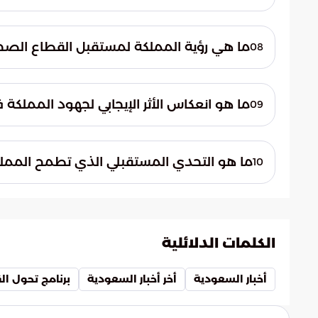
جودة الحياة.
يُحتفى بيوم الصحة العالمي سنوياً في السابع 
وتسخير العلم والابتكار لبناء مستقبل صحي 
ما هي رؤية المملكة لمستقبل القطاع الص
08
العالمية.
ترسم المملكة مساراً نحو مستقبل تتزايد فيه ج
والتوسع في التجارب السريرية. تهدف هذه الرؤي
ما هو انعكاس الأثر الإيجابي لجهود المملكة 
09
والمقيمين، بما يتوافق مع أهداف رؤية المملكة 0
يعكس الارتفاع في متوسط العمر المتوقع للمواط
ما هو التحدي المستقبلي الذي تطمح الممل
10
المجتمع وصحته.
تطمح المملكة إلى التصدي للتحديات المستق
خلال مسيرتها الطموحة في الاستثمار بالبحث و
حياة متزايدة للجميع.
الكلمات الدلائلية
أخبار السعودية
أخر أخبار السعودية
برنامج تحول ا