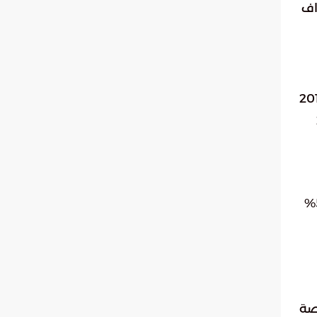
اف
 74 عاماً في عام 2016
20
. شهدت هذه التجارب نمواً بنسبة 51.4%
قع المخصصة