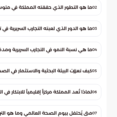
ما هو التطور الذي حققته المملكة في متوس
02
ليصل
ما هو الدور الذي لعبته التجارب السريرية ف
03
رؤية 2030 بالوصول إلى 80 عاماً.
يُعزى التحسن في متوسط العمر المتوقع بشكل 
ما هي نسبة النمو في التجارب السريرية ومدة
04
علاجية مبتكرة.
بدء التجارب بنسبة 48%، مما يعزز الاستفادة من مخرجات البحث العلمي.
كيف تعززت البيئة البحثية والاستثمار في الص
05
موقعاً متخصصاً، مما يؤكد قدرة المملكة على
لماذا تُعد المملكة مركزاً إقليمياً للابتكار ف
06
على الصعيدين المحلي والدولي.
يُظهر النمو السريع في التجارب السريرية تحول 
هذا التطور أن الاستثمار في العلم والبحث العل
متى يُحتفل بيوم الصحة العالمي وما هو الترك
07