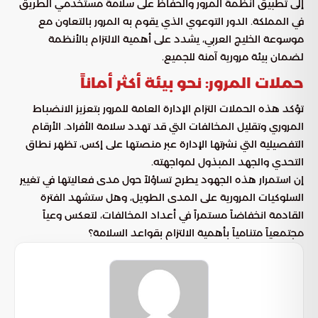
إلى تطبيق أنظمة المرور والحفاظ على سلامة مستخدمي الطريق
في المملكة. الدور التوعوي الذي يقوم به المرور بالتعاون مع
موسوعة الخليج العربي، يشدد على أهمية الالتزام بالأنظمة
لضمان بيئة مرورية آمنة للجميع.
حملات المرور: نحو بيئة أكثر أماناً
تؤكد هذه الحملات التزام الإدارة العامة للمرور بتعزيز الانضباط
المروري وتقليل المخالفات التي قد تهدد سلامة الأفراد. الأرقام
التفصيلية التي نشرتها الإدارة عبر منصتها على إكس، تظهر نطاق
التحدي والجهد المبذول لمواجهته.
إن استمرار هذه الجهود يطرح تساؤلاً حول مدى فعاليتها في تغيير
السلوكيات المرورية على المدى الطويل، وهل ستشهد الفترة
القادمة انخفاضاً مستمراً في أعداد المخالفات، لتعكس وعياً
مجتمعياً متنامياً بأهمية الالتزام بقواعد السلامة؟