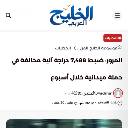
تسجيل
المحليات
موسوعة الخليج العربي
المحليات
المرور: ضبط 7,488 دراجة آلية مخالفة في
حملة ميدانية خلال أسبوع
admin
أعجبني
(
0
)
شارك
دقائق القراءة
4
دقيقة
الإثنين, 30 مارس
نشر: