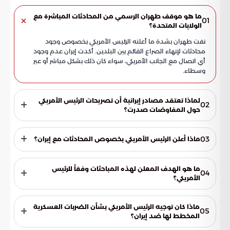
ما هو موقف طهران الرسمي من المحادثات المباشرة مع
01
الولايات المتحدة؟
نفت طهران بشدة ما أعلنه الرئيس الأمريكي بخصوص وجود
محادثات لإنهاء الصراع القائم بين البلدين. أكدت إيران عدم وجود
أي اتصال مع الجانب الأمريكي، سواء كان ذلك بشكل مباشر أو عبر
وسطاء.
لماذا تعتقد مصادر إيرانية أن تصريحات الرئيس الأمريكي
02
حول المفاوضات صدرت؟
أشارت مصادر إيرانية إلى أن تصريحات الرئيس الأمريكي حول
المفاوضات صدرت في سياق إدراكه بأن الأهداف الإيرانية المحتملة
03
ماذا أعلن الرئيس الأمريكي بخصوص المحادثات مع إيران؟
قد تشمل جميع محطات الطاقة في غرب آسيا. هذا التباين يحيط
العلاقات بغموض كبير.
تحدث الرئيس الأمريكي عن مباحثات وصفها بالجيدة والمثمرة، والتي
جرت مؤخرًا بين الولايات المتحدة وإيران. وقد ذكر أن هذه المباحثات،
ما هو الهدف المعلن لهذه المباحثات وفقاً للرئيس
04
التي وصفها بالعميقة والبناءة، ستستمر خلال الأسبوع الجاري.
الأمريكي؟
وفقًا لتصريحات الرئيس الأمريكي، فإن هدف هذه المحادثات هو
التوصل إلى حل شامل للنزاعات الإقليمية. وتأتي هذه المباحثات في
ماذا كان توجيه الرئيس الأمريكي بشأن الضربات العسكرية
05
سياق التوترات المستمرة بين البلدين.
المخطط لها ضد إيران؟