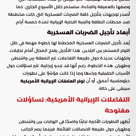
وصفها بالعميقة والبناءة، ستستمر خلال الأسبوع الجاري. كما
أصدر توجيهات بتأجيل كافة الضربات العسكرية التي كانت مخططة
ضد محطات الطاقة والبنية التحتية الإيرانية لمدة خمسة أيام.
أبعاد تأجيل الضربات العسكرية
يُعد تأجيل الضربات العسكرية المخطط لها خطوة مهمة في ظل
التوتر المستمر بين البلدين. هذا التأجيل يفتح المجال أمام تحليلات
وتكهنات عديدة حول طبيعة التفاعلات غير المعلنة بين واشنطن
وطهران. هذه الخطوة، رغم أنها قد تبدو إيجابية، تثير تساؤلات حول
الأسباب الحقيقية وراءها وما إذا كانت مؤشرًا على تطورات
دبلوماسية أعمق، أو أن
توتر العلاقات الإيرانية الأمريكية
سيبقى على حاله.
التفاعلات الإيرانية الأمريكية: تساؤلات
مفتوحة
تُظهر التطورات الأخيرة تباينًا واضحًا في الروايات بين واشنطن
وطهران حول طبيعة الاتصالات القائمة. فبينما يصر الجانب