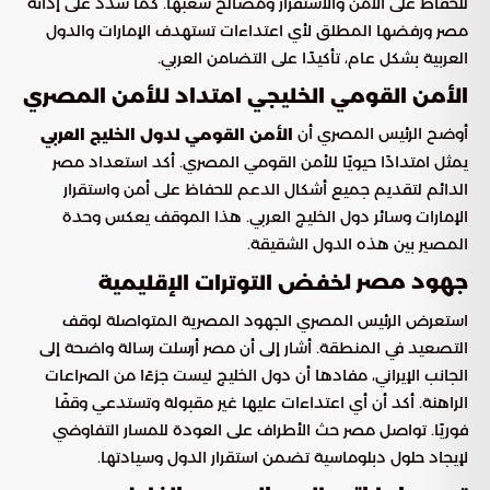
للحفاظ على الأمن والاستقرار ومصالح شعبها. كما شدد على إدانة
مصر ورفضها المطلق لأي اعتداءات تستهدف الإمارات والدول
العربية بشكل عام، تأكيدًا على التضامن العربي.
الأمن القومي الخليجي امتداد للأمن المصري
أوضح الرئيس المصري أن
الأمن القومي لدول الخليج العربي
يمثل امتدادًا حيويًا للأمن القومي المصري. أكد استعداد مصر
الدائم لتقديم جميع أشكال الدعم للحفاظ على أمن واستقرار
الإمارات وسائر دول الخليج العربي. هذا الموقف يعكس وحدة
المصير بين هذه الدول الشقيقة.
جهود مصر ل
خفض التوترات الإقليمية
استعرض الرئيس المصري الجهود المصرية المتواصلة لوقف
التصعيد في المنطقة. أشار إلى أن مصر أرسلت رسالة واضحة إلى
الجانب الإيراني، مفادها أن دول الخليج ليست جزءًا من الصراعات
الراهنة. أكد أن أي اعتداءات عليها غير مقبولة وتستدعي وقفًا
فوريًا. تواصل مصر حث الأطراف على العودة للمسار التفاوضي
لإيجاد حلول دبلوماسية تضمن استقرار الدول وسيادتها.