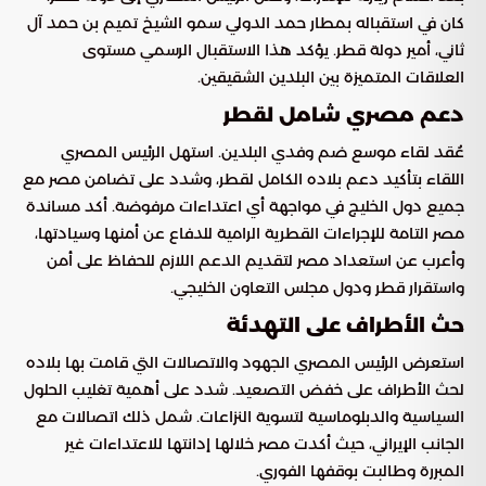
كان في استقباله بمطار حمد الدولي سمو الشيخ تميم بن حمد آل
ثاني، أمير دولة قطر. يؤكد هذا الاستقبال الرسمي مستوى
العلاقات المتميزة بين البلدين الشقيقين.
دعم مصري شامل لقطر
عُقد لقاء موسع ضم وفدي البلدين. استهل الرئيس المصري
اللقاء بتأكيد دعم بلاده الكامل لقطر، وشدد على تضامن مصر مع
جميع دول الخليج في مواجهة أي اعتداءات مرفوضة. أكد مساندة
مصر التامة للإجراءات القطرية الرامية للدفاع عن أمنها وسيادتها،
وأعرب عن استعداد مصر لتقديم الدعم اللازم للحفاظ على أمن
واستقرار قطر ودول مجلس التعاون الخليجي.
حث الأطراف على التهدئة
استعرض الرئيس المصري الجهود والاتصالات التي قامت بها بلاده
لحث الأطراف على خفض التصعيد. شدد على أهمية تغليب الحلول
السياسية والدبلوماسية لتسوية النزاعات. شمل ذلك اتصالات مع
الجانب الإيراني، حيث أكدت مصر خلالها إدانتها للاعتداءات غير
المبررة وطالبت بوقفها الفوري.