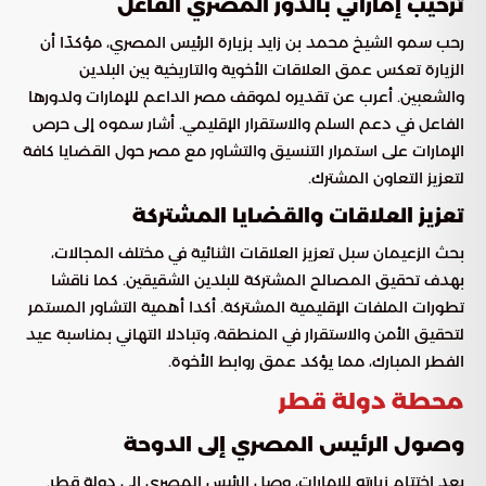
ترحيب إماراتي بالدور المصري الفاعل
رحب سمو الشيخ محمد بن زايد بزيارة الرئيس المصري، مؤكدًا أن
الزيارة تعكس عمق العلاقات الأخوية والتاريخية بين البلدين
والشعبين. أعرب عن تقديره لموقف مصر الداعم للإمارات ولدورها
الفاعل في دعم السلم والاستقرار الإقليمي. أشار سموه إلى حرص
الإمارات على استمرار التنسيق والتشاور مع مصر حول القضايا كافة
لتعزيز التعاون المشترك.
تعزيز العلاقات والقضايا المشتركة
بحث الزعيمان سبل تعزيز العلاقات الثنائية في مختلف المجالات،
بهدف تحقيق المصالح المشتركة للبلدين الشقيقين. كما ناقشا
تطورات الملفات الإقليمية المشتركة. أكدا أهمية التشاور المستمر
لتحقيق الأمن والاستقرار في المنطقة، وتبادلا التهاني بمناسبة عيد
الفطر المبارك، مما يؤكد عمق روابط الأخوة.
محطة دولة قطر
وصول الرئيس المصري إلى الدوحة
بعد اختتام زيارته للإمارات، وصل الرئيس المصري إلى دولة قطر.