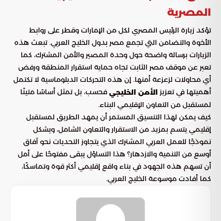
المصرية
تؤكد زيارة الرئيس المصري لكل من الإمارات وقطر على روابط
الأخوة والتضامن التي تجمع مصر بدول الخليج العربي. تبعث هذه
الزيارات برسالة واضحة حول وحدة المصير والأمن المشترك، كما
تعبر عن موقف مصر الثابت تجاه حماية استقرار المنطقة ورفض
أي محاولات لزعزعة أمنها. إن هذه التحركات الدبلوماسية لا تكتمل
أهميتها في تعزيز
فحسب، بل تمثل أساسًا متينًا
الأمن الخليجي
لمستقبل من التعاون الإقليمي البناء.
كيف يمكن لهذا التنسيق المستمر أن يمهد الطريق لمستقبل
إقليمي يتسم بمزيد من الاستقرار والتعاون الشامل، ويشكل
نموذجًا للعمل العربي المشترك الذي يتجاوز التحديات نحو آفاق
أوسع من التنمية والازدهار؟ هذا التساؤل يبقى مفتوحًا على أمل
أن تسهم هذه الجهود في بناء واقع إقليمي أكثر قوة وتماسكًا،
كما أفادت موسوعة الخليج العربي.