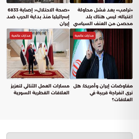
«ترامب» بعد فشل محاولة
«صحة الاحتلال»: إصابة 6833
اغتياله: ليس هناك بلد
إسرائيليا منذ بداية الحرب ضد
محصن من العنف السياسي
إيران
مدارات عالمية
مدارات عالمية
مفاوضات إيران وأمريكا: هل
مسارات العمل الثنائي لتعزيز
نرى انفراجة قريبة في
العلاقات القطرية السورية
العلاقات؟