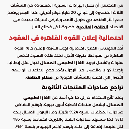
من المحتمل أن تصل الإيرادات السنوية المفقودة من المنشآت
الثلاث المتضررة إلى حوالي 20 مليار دولار أمريكي. هذا الرقم يوضح
حجم الأثر الاقتصادي طويل الأمد، ويفرض تحديات جديدة على
اقتصاد
، خصوصًا في قطاع الغاز.
الطاقة العالمية
احتمالية إعلان القوة القاهرة في العقود
أكد المهندس الكعبي احتمالية لجوء الشركة لإعلان حالة القوة
القاهرة في عقودها طويلة الأجل. تمتد هذه العقود لخمس
سنوات وتشمل توريد
لدول مثل إيطاليا،
الغاز الطبيعي المسال
بلجيكا، كوريا، والصين. هذا الإجراء يؤكد حجم التداعيات الواسعة
للأضرار التي لحقت بالمنشآت الحيوية في
.
قطاع الطاقة
تراجع صادرات المنتجات الثانوية
يمتد تأثير الاعتداءات إلى ما هو أبعد من
الغاز الطبيعي
، ليشمل منتجات نفطية أخرى حيوية. يتوقع انخفاض
المسال
صادرات المكثفات بنسبة 24% تقريبًا، وغاز البترول المسال بنحو
13%. كما ستشهد صادرات النافتا والكبريت انخفاضًا بنسبة 6%
لكل منهما. إضافة إلى ذلك، يتوقع تراجع الهيليوم بنسبة 14%.