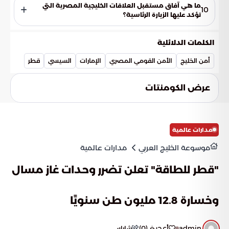
والدبلوماسية لتسوية النزاعات الإقليمية. أشار إلى أن مصر قامت
ما هي آفاق مستقبل العلاقات الخليجية المصرية التي
10
باتصالات لحث الأطراف على خفض التصعيد، مؤكدة خلالها إدانتها
تؤكد عليها الزيارة الرئاسية؟
للاعتداءات غير المبررة وطالبت بوقفها الفوري لتحقيق الاستقرار.
تؤكد زيارة الرئيس المصري لكل من الإمارات وقطر على روابط الأخوة
والتضامن التي تجمع مصر بدول الخليج العربي. تبعث هذه الزيارات
الكلمات الدلائلية
برسالة واضحة حول وحدة المصير والأمن المشترك، وتؤسس
لمستقبل من التعاون الإقليمي البناء الذي يتجاوز التحديات.
أمن الخليج
الأمن القومي المصري
الإمارات
السيسي
قطر
عرض الكومنتات
مدارات عالمية
موسوعة الخليج العربي
مدارات عالمية
"قطر للطاقة" تعلن تضرر وحدات غاز مسال
وخسارة 12.8 مليون طن سنويًا
admin
أعجبني
(
0
)
شارك