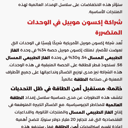
ستؤثر هذه الانخفاضات على سلاسل الإمداد العالمية لهذه
المنتجات الأساسية.
شراكة إكسون موبيل في الوحدات
المتضررة
تُعد شركة إكسون موبيل الأمريكية شريكًا رئيسيًا في الوحدات التي
تعرضت للأضرار. تمتلك إكسون موبيل حصة 34% في وحدة
الغاز
S4، و30% في وحدة
الطبيعي المسال
الغاز الطبيعي المسال
S6. تستحوذ قطر للطاقة على الحصة المتبقية في هذه الوحدات.
هذه الشراكة تبرز مدى توزيع الخسائر وتداعياتها على جميع الأطراف
المعنية في صناعة
عالمياً.
الطاقة
خاتمة: مستقبل أمن الطاقة في ظل التحديات
تكشف هذه التطورات عن مدى حساسية سلاسل إمداد
الطاقة
للمخاطر الجيوسياسية. مع الخسائر الكبيرة المتوقعة في
العالمية
إنتاج
والمنتجات الثانوية، والتداعيات
الغاز الطبيعي المسال
الاقتصادية التي قد تتجاوز 20 مليار دولار سنويًا، تتضح أهمية
إعادة تقييم استراتيجيات
. فهل ستدفع هذه
أمن الطاقة