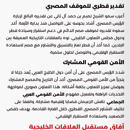
تقدير قطري للموقف المصري
أعرب سمو الشيخ تميم بن حمد آل ثاني عن تقديره البالغ لزيارة
الرئيس المصري. أشاد بحرصه على التواصل منذ بداية الأزمة. أكد
سموه تقديره لموقف مصر الدائم في دعم استقرار وسيادة قطر
ودول مجلس التعاون الخليجي. نوه بالعلاقات التاريخية العميقة بين
البلدين، كما أكد أن قطر تعتز بالتنسيق والتشاور مع مصر لاستعادة
الاستقرار الإقليمي والتوصل لحلول سلمية.
الأمن القومي المشترك
شدد الرئيس المصري على أن أمن دول الخليج العربي يُعد جزءًا لا
يتجزأ من الأمن القومي المصري. أكد أن التاريخ والمصير المشترك
يفرضان تعزيز التعاون بكافة أشكاله. هذا التعاون ضروري لمواجهة
التحديات الراهنة وتفعيل مفهوم
الأمن القومي العربي
. ناقش الزعيمان قضايا إقليمية مشتركة، واتفقا على
الجماعي
تكثيف التشاور المصري القطري خلال الفترة القادمة، بهدف خفض
التصعيد واستعادة الاستقرار الإقليمي.
آفاق مستقبل العلاقات الخليجية