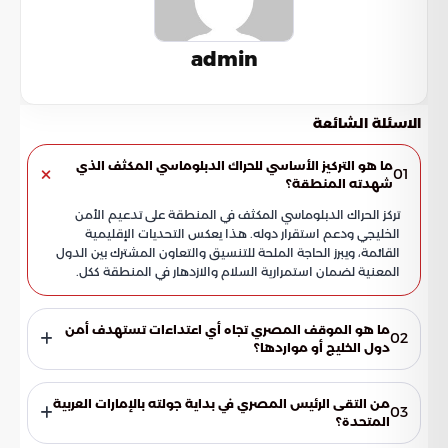
admin
الاسئلة الشائعة
ما هو التركيز الأساسي للحراك الدبلوماسي المكثف الذي
01
شهدته المنطقة؟
تركز الحراك الدبلوماسي المكثف في المنطقة على تدعيم الأمن
الخليجي ودعم استقرار دوله. هذا يعكس التحديات الإقليمية
القائمة، ويبرز الحاجة الملحة للتنسيق والتعاون المشترك بين الدول
المعنية لضمان استمرارية السلام والازدهار في المنطقة ككل.
ما هو الموقف المصري تجاه أي اعتداءات تستهدف أمن
02
دول الخليج أو مواردها؟
تؤكد مصر رفضها التام لأي اعتداءات تستهدف أمن دول الخليج
العربي أو مواردها. تعتبر مصر أن الأمن القومي لدول الخليج يمثل
من التقى الرئيس المصري في بداية جولته بالإمارات العربية
03
امتدادًا حيويًا للأمن القومي المصري، وتلتزم بمساندة هذه الدول
المتحدة؟
في مواجهة التحديات الإقليمية القائمة.