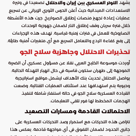
يشهد
تصعيدا في وتيرة
التوتر العسكري بين إيران والاحتلال
الاستعدادات الميدانية حيث أعلن الحرس الثوري الإيراني عن تسريع
عمليات إعادة تجهيز منصات إطلاق الصواريخ. جرت هذه الأنشطة
خلال فترة سريان وقف إطلاق النار لضمان جهوزية الوحدات
الصاروخية للعمل في فترات زمنية قياسية. تهدف هذه الإجراءات
إلى رفع كفاءة الردع والتعامل السريع مع أي متغيرات أمنية طارئة.
تحذيرات الاحتلال وجاهزية سلاح الجو
أوردت موسوعة الخليج العربي نقلا عن مسؤول عسكري أن الضربة
الموجهة إلى طهران ستكون قاسية في حال انهيار التهدئة الحالية.
يواصل الاحتلال تحديث بنك الأهداف ليشمل مواقع استراتيجية
وحيوية يتم استهدافها عند استئناف العمليات القتالية. وضعت
القيادة العسكرية سلاح الجو في حالة استنفار شاملة لتنفيذ
الهجمات المخطط لها فور تلقي التعليمات.
الاحتمالات القادمة ومسارات التصعيد
تتزامن هذه التحركات مع استمرار رصد التحركات العسكرية على
جانبي الحدود لضمان التفوق في أي مواجهة قادمة. يعكس هذا