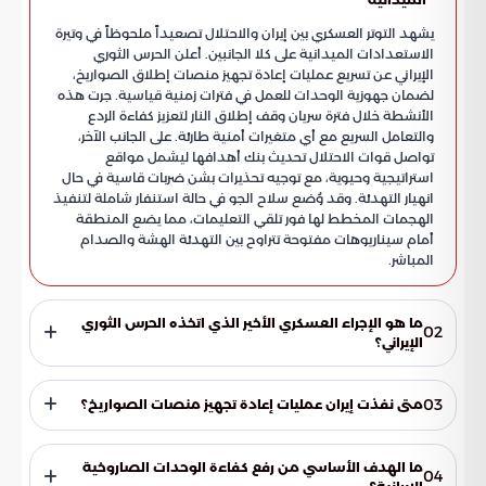
يشهد التوتر العسكري بين إيران والاحتلال تصعيداً ملحوظاً في وتيرة
الاستعدادات الميدانية على كلا الجانبين. أعلن الحرس الثوري
الإيراني عن تسريع عمليات إعادة تجهيز منصات إطلاق الصواريخ،
لضمان جهوزية الوحدات للعمل في فترات زمنية قياسية. جرت هذه
الأنشطة خلال فترة سريان وقف إطلاق النار لتعزيز كفاءة الردع
والتعامل السريع مع أي متغيرات أمنية طارئة. على الجانب الآخر،
تواصل قوات الاحتلال تحديث بنك أهدافها ليشمل مواقع
استراتيجية وحيوية، مع توجيه تحذيرات بشن ضربات قاسية في حال
انهيار التهدئة. وقد وُضع سلاح الجو في حالة استنفار شاملة لتنفيذ
الهجمات المخطط لها فور تلقي التعليمات، مما يضع المنطقة
أمام سيناريوهات مفتوحة تتراوح بين التهدئة الهشة والصدام
المباشر.
ما هو الإجراء العسكري الأخير الذي اتخذه الحرس الثوري
02
الإيراني؟
قام الحرس الثوري الإيراني بتسريع عمليات إعادة تجهيز منصات
إطلاق الصواريخ الخاصة به. تهدف هذه الخطوة إلى ضمان أن
03
متى نفذت إيران عمليات إعادة تجهيز منصات الصواريخ؟
تكون الوحدات الصاروخية على أهبة الاستعداد للعمل في فترات
زمنية قياسية لمواجهة أي تحديات أمنية محتملة.
تمت هذه الأنشطة والتحركات العسكرية خلال فترة سريان وقف
إطلاق النار الحالية. استغلت القوات الإيرانية هذا الوقت لضمان
ما الهدف الأساسي من رفع كفاءة الوحدات الصاروخية
04
وصول كافة الوحدات القتالية إلى أعلى مستويات الجاهزية قبل