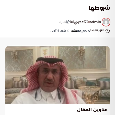
شروطها
admin
أعجبني
(
0
)
شارك
دقائق القراءة
5
دقيقة
الأحد, 19 أبريل
نشر:
عناوين المقال