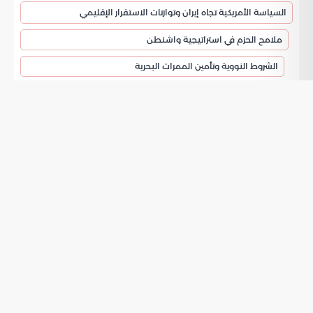
السياسة الأمريكية تجاه إيران وتوازنات الاستقرار الإقليمي
ملامح الحزم في استراتيجية واشنطن
الشروط النووية وتأمين الممرات البحرية
السياسة الأمريكية تجاه إيران وتوازنات الاستقرار
الإقليمي
تتناول القراءات التحليلية في موسوعة الخليج العربي تطورات
المنطقة وتأثيرها المباشرة على التوازنات الإقليمية. تشير السياسة
الأمريكية تجاه إيران إلى وجود رغبة واضحة من طهران في إطالة
زمن الصراعات الحالية بهدف تأمين مكاسب استراتيجية متنوعة.
يختلف الواقع الراهن بوضوح عن المعطيات التي كانت سائدة في
العقود السابقة مما أوجد عقبات حديثة تتطلب التعامل معها
برؤية شاملة.
ملامح الحزم في استراتيجية واشنطن
تعتمد الإدارة الأمريكية منهجا يتسم بالصرامة عبر التمسك بقائمة