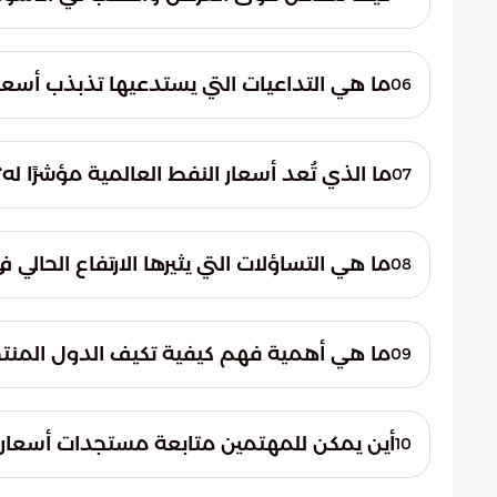
الأسعار. هذه العوامل تعمل معًا على رسم مس
تُظهر الأرقام الأخيرة لأسعار الخام تفاعلًا قو
محركًا رئيسيًا لتغيرات الأسعار، حيث أن أي اختل
ما هي التداعيات التي يستدعيها تذبذب أسعار
06
يمكن أن يؤدي إلى تقلبات سريعة وواضحة في 
يستدعي تذبذب أسعار النفط العالمية متابعة د
تثير تساؤلات محورية حول التوازنات الاقتصادي
ما الذي تُعد أسعار النفط العالمية مؤشرًا له؟
07
تكيّف الدول المنتجة والمستهلكة للطاقة مع
تُعد أسعار النفط العالمية مؤشرًا لتفاعل الم
يشير إلى تأثيرات واسعة النطاق تتجاوز أسوا
ما هي التساؤلات التي يثيرها الارتفاع الحال
08
العوامل المؤثرة على الاقتصاد العالمي ككل.
يثير الارتفاع الحالي في أسعار النفط تساؤلات
لاستراتيجيات الدول. كما تتساءل عن تصوراتن
ما هي أهمية فهم كيفية تكيف الدول المنت
09
للتكيف مع التحولات العالمية والبحث عن حلول
من الضروري فهم أعمق لكيفية تكيّف الدول ا
مشهد الطاقة العالمي. هذا التكيف محوري لض
أين يمكن للمهتمين متابعة مستجدات أسعار ا
10
لمواجهة التحديات المستقبلية المتعلقة بإمد
يمكن للمهتمين متابعة هذه المستجدات المتعل