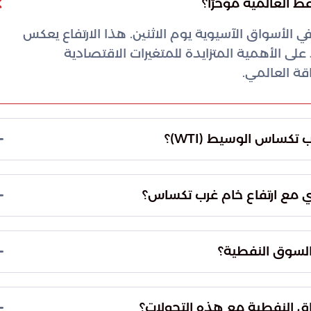
ط العالمية مؤخرًا؟
ي الأسواق الآسيوية يوم الاثنين. هذا الارتفاع يعكس
ى الأهمية المتزايدة للمتغيرات الاقتصادية
ة العالمي.
كساس الوسيط (WTI)؟
سجلت أسعار خام غرب تكساس الوسيط زيادة تجاوزت 112 دولارًا للبرميل، واستقرت عند 114.25 دولارًا
قوى العرض والطلب في الأسواق العالمية، وتُشير إلى
زي مع ارتفاع خام غرب تكساس؟
ارتفع سعر خام برنت في بحر الشمال ليصل إلى 113.34 دولارًا للبرميل. هذه الزيادة الموازية لخام غرب
ارتفاع الأسعار، وتؤكد على الترابط بين مختلف أنواع الخام
 السوق النفطية؟
ات الجيوسياسية حول العالم، بالإضافة إلى التغيرات في
التحولات الاقتصادية الكبرى في تشكيل اتجاهات
 النفطية مع هذه التحولات؟