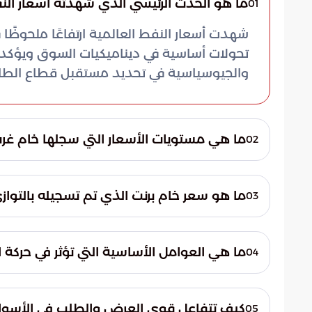
ما هو الحدث الرئيسي الذي شهدته أسعار النف
01
شهدت أسعار النفط العالمية ارتفاعًا ملحوظًا ف
تحولات أساسية في ديناميكيات السوق ويؤكد عل
والجيوسياسية في تحديد مستقبل قطاع الطاق
ما هي مستويات الأسعار التي سجلها خام غرب ت
02
للبرميل. تعكس هذه الأرقام تفاعلًا قويًا بين 
ما هو سعر خام برنت الذي تم تسجيله بالتوا
03
التوترات الحالية التي تؤثر على قطاع الطاقة.
تكساس الوسيط تُبرز الطبيعة العالمية لتأثيرات 
ما هي العوامل الأساسية التي تؤثر في حركة
04
الرئيسية في السوق.
تتأثر أسعار النفط بعوامل متعددة تشمل التوتر
مستويات العرض والطلب الفعلي. كذلك، تسهم 
كيف تتفاعل قوى العرض والطلب في الأسواق
05