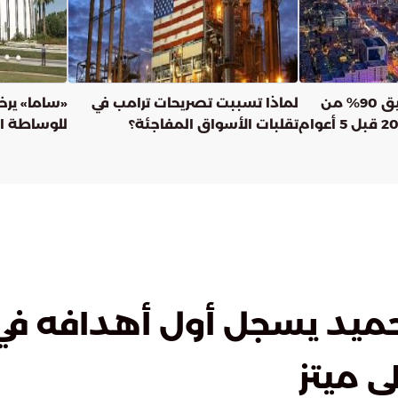
كاتب اقتصادي: تحقيق 90% من
لماذا تسببت تصريحات ترامب في
«ساما» يرخ
مستهدفات رؤية 2030 قبل 5 أعوام
تقلبات الأسواق المفاجئة؟
للوساطة ال
الوساطة ال
يد يسجل أول أهدافه في 
ى ميتز