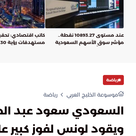
عند مستوى 10893.27 نقطة..
مؤشر سوق الأسهم السعودية
يغلق منخفضًا
أثبت مكامن القوة
رياضة
موسوعة الخليج العربي
رياضة
السعودي سعود عبد الحم
ويقود لونس لفوز كبير عل