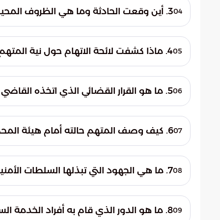
قانوني، وارتكاب فعل عدائي ضد موظف حكومي 
3. أين وقعت الحادثة وما هي الظروف المحيطة بها؟
04
النطاق الأمني المؤمن.
وقعت الحادثة خلال فعالية رسمية ولقاء س
المسؤولين. حاول المتهم خلالها اختراق الإجرا
4. ماذا كشفت لائحة الاتهام حول نية المتهم الجرمية؟
05
الخدمة السرية المسؤولين عن تأمين الموقع.
شدد ممثلو الادعاء العام على أن النية الجرمي
الهدف الأساسي من هذا المخطط هو تصفية 
5. ما هو القرار القضائي الذي اتخذه القاضي ماثيو شاربو بشأن المتهم؟
06
الهجوم على استقرار المؤسسات السياسية.
أصدر القاضي ماثيو شاربو قراراً يقضي ببقاء 
ويهدف هذا الإجراء الاحترازي إلى منع أي احتمال
6. كيف وصف المتهم حالته أمام هيئة المحكمة؟
07
الجارية.
أقر ألين أمام المحكمة بوعيه الكامل بضرورة
مؤهلاته العلمية أمام القاضي، مؤكداً قدرته ا
7. ما هي الجهود التي تبذلها السلطات الأمنية حالياً في ملف القضية؟
08
قضيته.
تواصل الجهات الأمنية ومكتب التحقيقات الفيد
وقوع الحادثة. كما تعمل السلطات على فحص 
8. ما هو الدور الذي قام به أفراد الخدمة السرية أثناء الواقعة؟
09
قضائي متكامل يعكس حجم الجريمة.