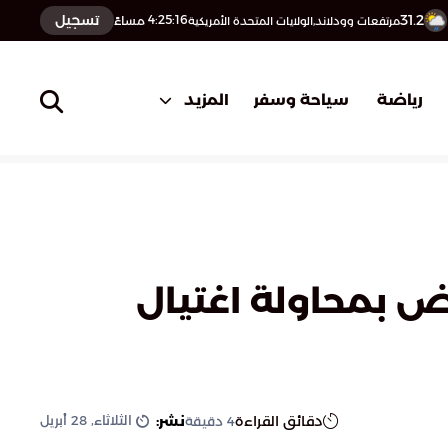
31.2
تسجيل
4:25:17
مساءً
مرتفعات وودلاند,الولايات المتحدة الأمريكية
المزيد
رياضة
سياحة وسفر
ض بمحاولة اغتيال
الثلاثاء, 28 أبريل
دقائق القراءة
نشر:
4
دقيقة