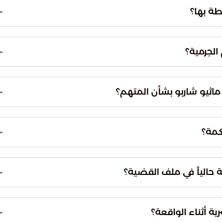
أثناء أداء مهامه الرسمية، وذلك بعد محاولته اختراق
ياسي سنوي في العاصمة واشنطن يضم نخبة من
ءات الأمنية الصارمة، وقام بإطلاق النار صوب أحد أفراد
ة لدى ألين كانت مبيتة ومخططاً لها مسبقاً. وكان
الرئيس السابق بأسلوب مدروس، مما يعكس خطورة
كول توماس ألين رهن الاحتجاز طوال مدة المحاكمة.
ات للإخلال بمسار العدالة أو التأثير على سير التحقيقات
 الإدلاء بشهادة صادقة ومطابقة للحقيقة. كما استعرض
لعقلية على استيعاب الإجراءات القانونية المتبعة في
رالي جمع الأدلة التقنية والميدانية المرتبطة بلحظة
كافة الدوافع المرتبطة بالهجوم لضمان تقديم ملف