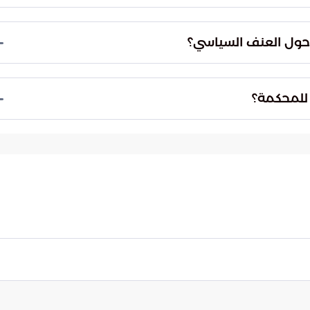
ن الموقع الذي استضاف الحفل. وقد تعرض أحدهم
ته التصدي لاختراق النطاق الأمني، مما أدى لاحقاً إلى
 البحث، خاصة في ظل ارتباطها بأشخاص يمتلكون
لات حول كيفية مواجهة التحولات الفكرية التي تحول الكوادر
عة مسوغات الحبس الاحتياطي وفحص الحجج المقدمة
طوات إلى تعزيز الرقابة القانونية وضمان سير القضية