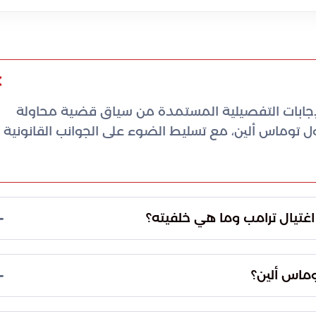
لإجابات التفصيلية المستمدة من سياق قضية محاولة
ول توماس ألين، مع تسليط الضوء على الجوانب القانونية
المتهم هو كول توماس ألين، يبلغ من العمر 31 عاماً، وينتمي إلى مدينة تورانس بولاية كاليفورنيا. يتميز
جستير في علوم الحاسوب، مما أثار تساؤلات حول دوافع
ادي، وهي: الاعتداء المسلح، وحيازة سلاح ناري غير