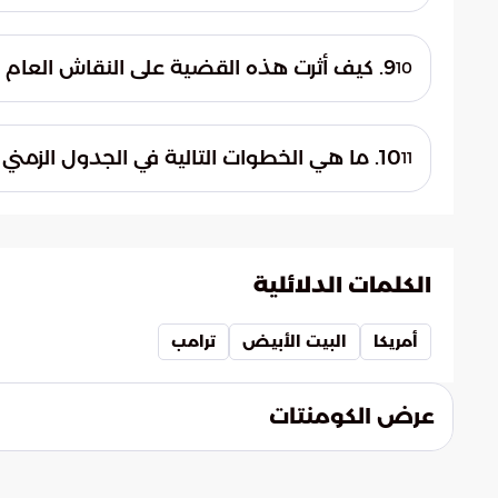
كان أفراد الخدمة السرية مسؤولين عن تأمي
للاستهداف المباشر برصاص المتهم أثناء محاول
9. كيف أثرت هذه القضية على النقاش العام حول العنف السياسي؟
10
إفشال الهجوم والقبض على الجاني.
وضعت القضية ملف العنف السياسي تحت مجهر
تكويناً معرفياً وأكاديمياً عالياً. وأثارت تساؤ
10. ما هي الخطوات التالية في الجدول الزمني للمحكمة؟
11
المتعلمة إلى أدوات لتنفيذ اعتداءات مسلحة.
وضعت المحكمة جدولاً زمنياً دقيقاً لمراج
من مكتب التحقيقات الفيدرالي. تهدف هذه الخ
في مسارها الصحيح نظراً لحساسيتها الكبيرة.
الكلمات الدلائلية
أمريكا
البيت الأبيض
ترامب
عرض الكومنتات