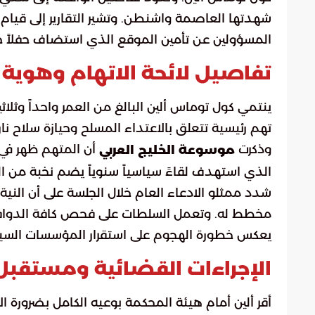
شهدتها العاصمة واشنطن. وتشير التقارير إلى قيام
المسؤولين عن تأمين الموقع الذي استضاف حفلاً ح
تفاصيل لائحة الاتهام وهوية 
ينتمي كول توماس ألين البالغ من العمر واحداً وثلاثين 
تهم رئيسية تتعلق بالاعتداء المسلح وحيازة سلاح 
وذكرت
أن المتهم ظهر في 
موسوعة الخليج العربي
الذي استهدف لقاءً سياسياً سنوياً يضم نخبة من ا
شدد ممثلو الادعاء العام خلال الجلسة على أن الني
مخطط له. وتعمل السلطات على فحص كافة الدوافع
يعكس خطورة الهجوم على استقرار المؤسسات السي
الإجراءات القضائية ومستقبل
أقر ألين أمام هيئة المحكمة بوعيه الكامل بضرورة ا