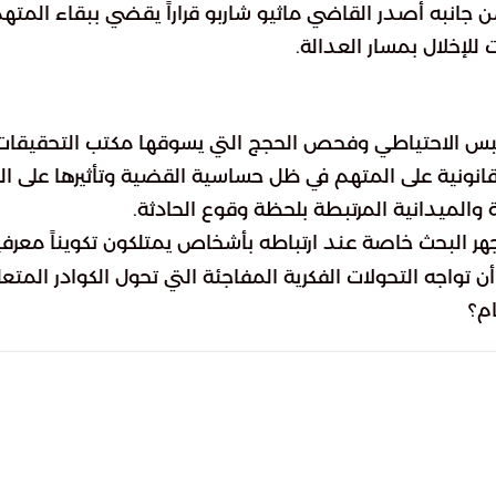
جانبه أصدر القاضي ماثيو شاربو قراراً يقضي ببقاء المته
للإخلال بمسار العدالة.
حبس الاحتياطي وفحص الحجج التي يسوقها مكتب التحقيقات
لقانونية على المتهم في ظل حساسية القضية وتأثيرها على ال
ة والميدانية المرتبطة بلحظة وقوع الحادثة.
 البحث خاصة عند ارتباطه بأشخاص يمتلكون تكويناً معرفيا
ن تواجه التحولات الفكرية المفاجئة التي تحول الكوادر المتع
م؟